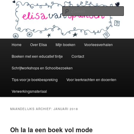
Spring
Spring
schrijver – writer – écrivain
naar
naar
Zoek
de
de
primaire
secundaire
elisavanspronsen.nl
inhoud
inhoud
Hoofdmenu
Home
Over Elisa
Mijn boeken
Voorleesverhalen
Boeken met een educatief tintje
Contact
Schrijfworkshops en Schoolbezoeken
Tips voor je boekbespreking
Voor leerkrachten en docenten
Verwerkingsmateriaal
MAANDELIJKS ARCHIEF:
JANUARI 2018
Oh la la een boek vol mode