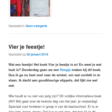
Geplaatst in
Geen categorie
Vier je feestje!
Geplaatst op
26 januari 2018
Wat een feestje! Het boek Vier je feestje is er! En weet je wat
leuk is? Donderdag gaan we een
filmpje
maken bij dit boek.
Dus ik ga nu heel snel naar de winkel, om wat confetti in te
slaan. Ik dacht aan goudkleurige stippels, dat lijkt me wel
wat.
Wie houdt er nu niet van jarig zijn? Dit vrolijke informatieve boek
(AVI M4) gaat over de leukste dag van het jaar: je verjaardag!
Speciaal voor kinderen in groep 4 van de basisschool. Er is er
één jarig, hoera, hoera. Dat kun je wel zien, dat ben jij! In dit