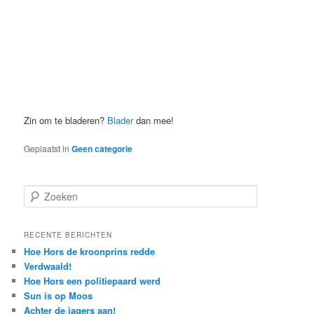
Zin om te bladeren?
Blader
dan mee!
Geplaatst in
Geen categorie
Z
o
e
k
RECENTE BERICHTEN
e
Hoe Hors de kroonprins redde
n
Verdwaald!
Hoe Hors een politiepaard werd
Sun is op Moos
Achter de jagers aan!