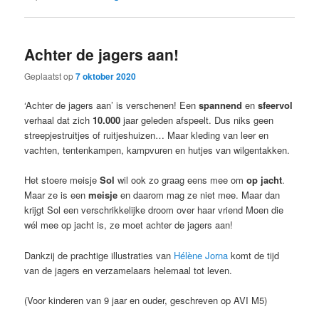
Achter de jagers aan!
Geplaatst op
7 oktober 2020
‘Achter de jagers aan’ is verschenen! Een
spannend
en
sfeervol
verhaal dat zich
10.000
jaar geleden afspeelt. Dus niks geen
streepjestruitjes of ruitjeshuizen… Maar kleding van leer en
vachten, tentenkampen, kampvuren en hutjes van wilgentakken.
Het stoere meisje
Sol
wil ook zo graag eens mee om
op jacht
.
Maar ze is een
meisje
en daarom mag ze niet mee. Maar dan
krijgt Sol een verschrikkelijke droom over haar vriend Moen die
wél mee op jacht is, ze moet achter de jagers aan!
Dankzij de prachtige illustraties van
Hélène Jorna
komt de tijd
van de jagers en verzamelaars helemaal tot leven.
(Voor kinderen van 9 jaar en ouder, geschreven op AVI M5)