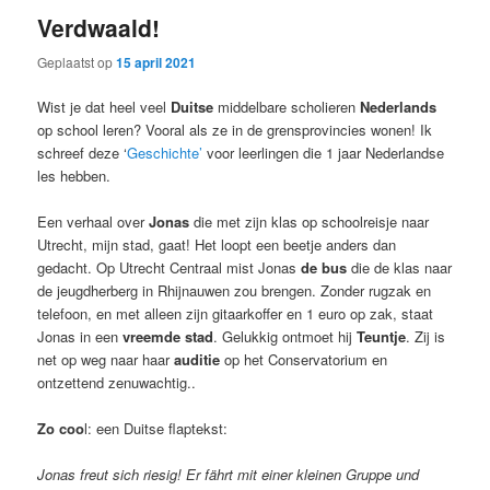
Verdwaald!
Geplaatst op
15 april 2021
Wist je dat heel veel
Duitse
middelbare scholieren
Nederlands
op school leren? Vooral als ze in de grensprovincies wonen! Ik
schreef deze ‘
Geschichte’
voor leerlingen die 1 jaar Nederlandse
les hebben.
Een verhaal over
Jonas
die met zijn klas op schoolreisje naar
Utrecht, mijn stad, gaat! Het loopt een beetje anders dan
gedacht. Op Utrecht Centraal mist Jonas
de bus
die de klas naar
de jeugdherberg in Rhijnauwen zou brengen. Zonder rugzak en
telefoon, en met alleen zijn gitaarkoffer en 1 euro op zak, staat
Jonas in een
vreemde stad
. Gelukkig ontmoet hij
Teuntje
. Zij is
net op weg naar haar
auditie
op het Conservatorium en
ontzettend zenuwachtig..
Zo coo
l: een Duitse flaptekst:
Jonas freut sich riesig! Er fährt mit einer kleinen Gruppe und