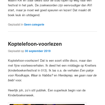
waarin Kik en Saar dwars door de stad lopen op weg naar een
festival in het park. De zoekwoorden zijn eenvoudiger dan AVI
start, maar je moet wel goed speuren en lezen! Dat maakt dit
boek leuk én uitdagend.
Geplaatst in
Geen categorie
Koptelefoon-voorlezen
Geplaatst op
30 september 2019
Koptelefoon-voorlezen! Dat is een soort stille disco, maar dan
met fijne voorleesverhalen. Ik deed het een middagje op Knetters
(kinderboekenfestival in 013). Ik las o.a. de verhalen
Een pakje
voor Roodkapje
,
Waar is Habiba?
en
Hierdepiep, we gaan naar de
bieb!
voor.
Heerlijk joh, zo’n stil publiek. Een superleuk begin van de
Kinderboekenweek.