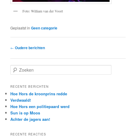
Foto: William van der Voort
Geplaatst in
Geen categorie
Berichtnavigatie
←
Oudere berichten
Z
o
e
k
RECENTE BERICHTEN
e
Hoe Hors de kroonprins redde
n
Verdwaald!
Hoe Hors een politiepaard werd
Sun is op Moos
Achter de jagers aan!
RECENTE REACTIES