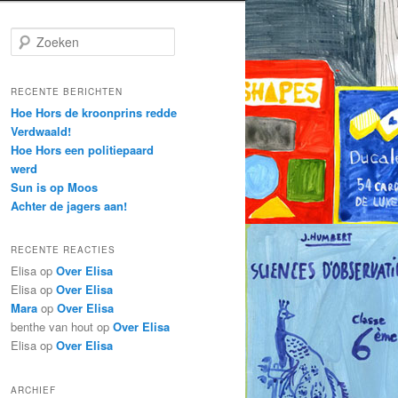
Z
o
e
k
RECENTE BERICHTEN
e
Hoe Hors de kroonprins redde
n
Verdwaald!
Hoe Hors een politiepaard
werd
Sun is op Moos
Achter de jagers aan!
RECENTE REACTIES
Elisa
op
Over Elisa
Elisa
op
Over Elisa
Mara
op
Over Elisa
benthe van hout
op
Over Elisa
Elisa
op
Over Elisa
ARCHIEF