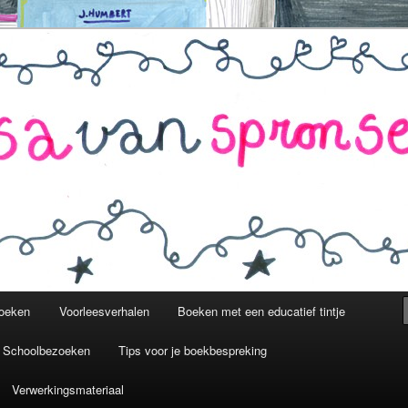
sen.nl
boeken
Voorleesverhalen
Boeken met een educatief tintje
n Schoolbezoeken
Tips voor je boekbespreking
Verwerkingsmateriaal