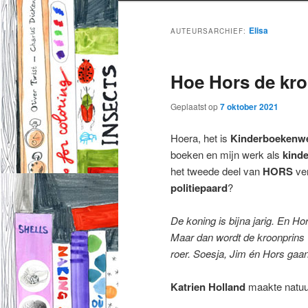
Elisa
AUTEURSARCHIEF:
Hoe Hors de kro
Geplaatst op
7 oktober 2021
Hoera, het is
Kinderboekenw
boeken en mijn werk als
kind
het tweede deel van
HORS
ve
politiepaard
?
De koning is bijna jarig. En 
Maar dan wordt de kroonprins v
roer. Soesja, Jim én Hors gaan
Katrien Holland
maakte natuurl