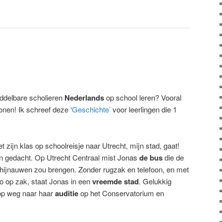
ddelbare scholieren
Nederlands
op school leren? Vooral
onen! Ik schreef deze ‘
Geschichte’
voor leerlingen die 1
t zijn klas op schoolreisje naar Utrecht, mijn stad, gaat!
an gedacht. Op Utrecht Centraal mist Jonas
de bus
die de
Rhijnauwen zou brengen. Zonder rugzak en telefoon, en met
uro op zak, staat Jonas in een
vreemde stad
. Gelukkig
t op weg naar haar
auditie
op het Conservatorium en