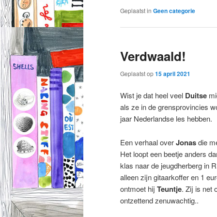
Geplaatst in
Geen categorie
Verdwaald!
Geplaatst op
15 april 2021
Wist je dat heel veel
Duitse
mi
als ze in de grensprovincies w
jaar Nederlandse les hebben.
Een verhaal over
Jonas
die me
Het loopt een beetje anders d
klas naar de jeugdherberg in 
alleen zijn gitaarkoffer en 1 e
ontmoet hij
Teuntje
. Zij is ne
ontzettend zenuwachtig..