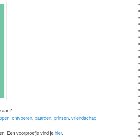
e aan?
appen
,
ontvoeren
,
paarden
,
prinsen
,
vriendschap
en! Een voorproefje vind je
hier
.