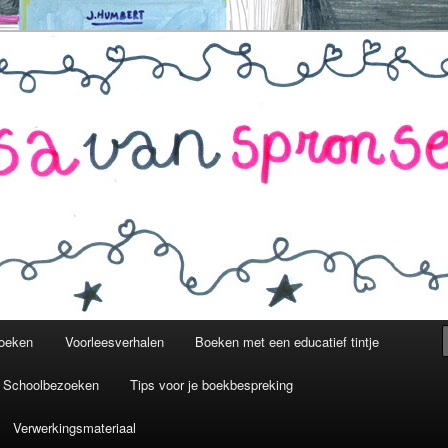
sen.nl
boeken
Voorleesverhalen
Boeken met een educatief tintje
n Schoolbezoeken
Tips voor je boekbespreking
Verwerkingsmateriaal