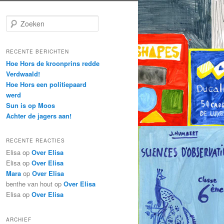
Z
o
e
k
RECENTE BERICHTEN
e
Hoe Hors de kroonprins redde
n
Verdwaald!
Hoe Hors een politiepaard
werd
Sun is op Moos
Achter de jagers aan!
RECENTE REACTIES
Elisa
op
Over Elisa
Elisa
op
Over Elisa
Mara
op
Over Elisa
benthe van hout
op
Over Elisa
Elisa
op
Over Elisa
ARCHIEF