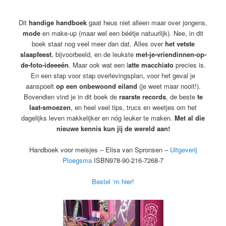
Dit
handige handboek
gaat heus niet alleen maar over jongens,
mode
en make-up (maar wel een béétje natuurlijk). Nee, in dit
boek staat nog veel meer dan dat. Alles over
het vetste
slaapfeest
, bijvoorbeeld, en de leukste
met-je-vriendinnen-op-
de-foto-ideeeën
. Maar ook wat een l
atte macchiato
precies is.
En een stap voor stap overlevingsplan, voor het geval je
aanspoelt
op een onbewoond eiland
(je weet maar nooit!).
Bovendien vind je in dit boek de
raarste records
, de beste
te
laat-smoezen
, en heel veel tips, trucs en weetjes om het
dagelijks leven makkelijker en nóg leuker te maken.
Met al die
nieuwe kennis kun jij de wereld aan!
Handboek voor meisjes – Elisa van Spronsen –
Uitgeverij
Ploegsma
ISBN978-90-216-7268-7
Bestel ‘m hier!